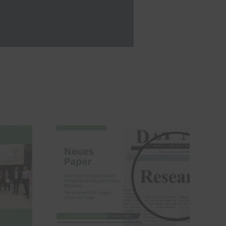
Projektabschluss
champI4.0ns – Ein
fen für
Rückblick auf vier
duktpässe
Jahre intelligente und
souveräne
Datennutzung