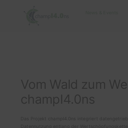
Zum
Inhalt
News & Events
springen
Vom Wald zum Werk
champI4.0ns
Das Projekt champI4.0ns integriert datengetrieb
Datennutzung entlang der Wertschöpfungskette z