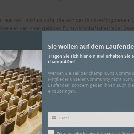
en aus der Holzindustrie, die von der Rückverfolgbarkeit
takeholder:innen gehören Forstwirtschaftsbetriebe, Sägen
Sie wollen auf dem Laufend
teur:innen ist vielfältig. Sie ermöglicht es, die Herkunft 
Tragen Sie sich hier ein und erhalten Si
h zu einer nachhaltigeren Produktion führt. Die Beteiligten
champI4.0ns!
erbrauchern stärken.
Werden Sie Teil der champI4.0ns-Communi
Mitglieder unserer Community nicht nur 
Laufenden, sondern geben ihnen auch die 
einzubringen.
E-Mail
E-
Mail
Wir verwenden für unsere Community-Aussen