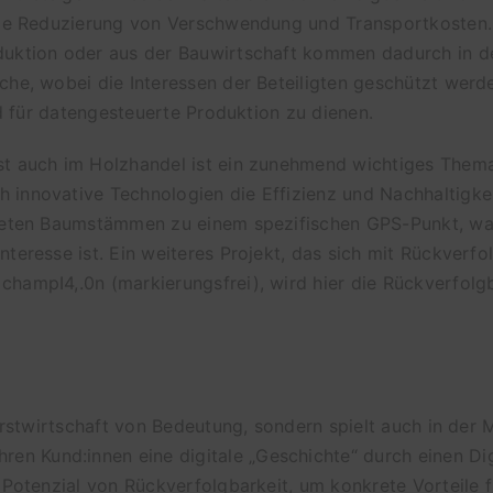
 die Reduzierung von Verschwendung und Transportkosten.
duktion oder aus der Bauwirtschaft kommen dadurch in d
che, wobei die Interessen der Beteiligten geschützt werd
d für datengesteuerte Produktion zu dienen​​.
t auch im Holzhandel ist ein zunehmend wichtiges Thema.
innovative Technologien die Effizienz und Nachhaltigkeit
nteten Baumstämmen zu einem spezifischen GPS-Punkt, w
teresse ist. Ein weiteres Projekt, das sich mit Rückverfo
hampI4,.0n (markierungsfrei), wird hier die Rückverfolgb
orstwirtschaft von Bedeutung, sondern spielt auch in der 
hren Kund:innen eine digitale „Geschichte“ durch einen D
Potenzial von Rückverfolgbarkeit, um konkrete Vorteile fü