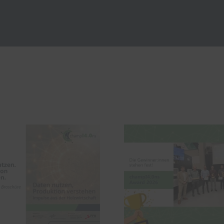
champI4.0ns Award
2026: Datengetriebene
Wissensgra
Innovation verdient
digitale Pro
eine Bühne