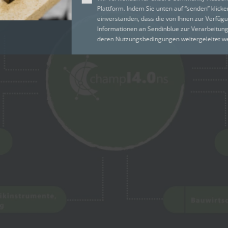
Plattform. Indem Sie unten auf “senden” klicke
einverstanden, dass die von Ihnen zur Verfüg
Informationen an Sendinblue zur Verarbeitu
deren
Nutzungsbedingungen
weitergeleitet 