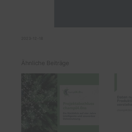
2023-12-18
Ähnliche Beiträge
ss
Daten nutzen,
Ein
Produktion verstehen:
ier
Die Ergebnisse von
e und
champI4.0ns
g