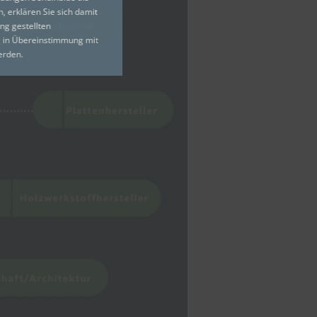
n, erklären Sie sich damit
ung gestellten
ng in Übereinstimmung mit
werden.