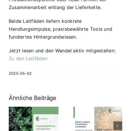
Zusammenarbeit entlang der Lieferkette.
Beide Leitfäden liefern konkrete
Handlungsimpulse, praxisbewährte Tools und
fundiertes Hintergrundwissen.
Jetzt lesen und den Wandel aktiv mitgestalten:
Zu den Leitfäden
2025-05-02
Ähnliche Beiträge
luss
Daten nutzen,
 –
champI4.0ns
Produktion
k
Award 2026:
verstehen:
e
Datengetrieb