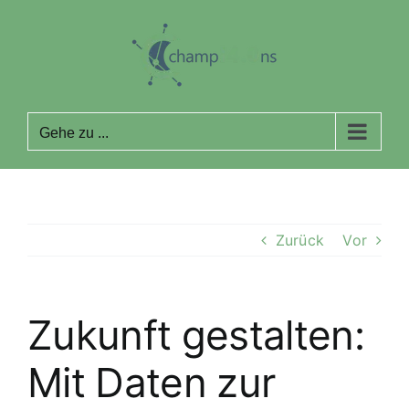
Zum
Inhalt
springen
Gehe zu ...
Zurück
Vor
Zukunft gestalten:
Mit Daten zur