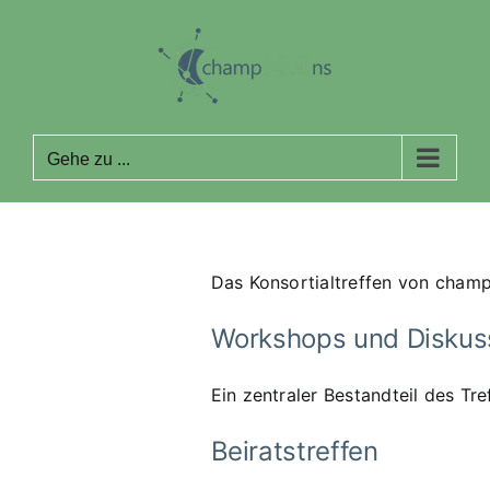
Zum
Inhalt
springen
Gehe zu ...
Das Konsortialtreffen von champ
Workshops und Diskus
Ein zentraler Bestandteil des T
Beiratstreffen